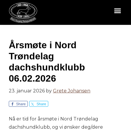
Hopp
Hopp
til
til
hovedinnhold
bunntekst
NORD-
TRØNDELAG
DACHSHUNDKLUBB
Årsmøte i Nord
Trøndelag
dachshundklubb
06.02.2026
23. januar 2026
by
Grete Johansen
Share
Share
Nå er tid for årsmøte i Nord Trøndelag
dachshundklubb, og vi ønsker deg/dere