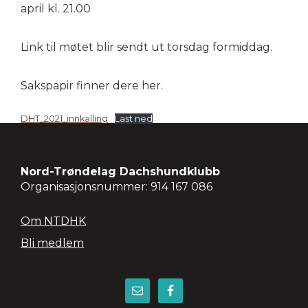
april kl. 21.00
Link til møtet blir sendt ut torsdag formiddag.
Sakspapir finner dere her.
DHT_2021_innkalling
Last ned
Footer
Nord-Trøndelag Dachshundklubb
Organisasjonsnummer: 914 167 086
Om NTDHK
Bli medlem