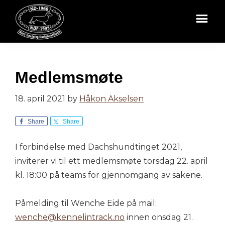
Hopp
Hopp
til
til
hovedinnhold
bunntekst
NORD-
TRØNDELAG
DACHSHUNDKLUBB
Medlemsmøte
18. april 2021
by
Håkon Akselsen
Share
Share
I forbindelse med Dachshundtinget 2021,
inviterer vi til ett medlemsmøte torsdag 22. april
kl. 18:00 på teams for gjennomgang av sakene.
Påmelding til Wenche Eide på mail:
wenche@kennelintrack.no
innen onsdag 21.